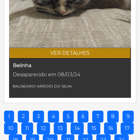
VER DETALHES
Belinha
Desaparecido em 08/03/24
BALNEARIO ARROIO DO SILVA
1
2
3
4
5
6
7
8
9
10
11
12
13
14
15
16
17