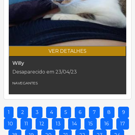
VER DETALHES
Willy
Desaparecido em 23/04/23
NAVEGANTES
1
2
3
4
5
6
7
8
9
10
11
12
13
14
15
16
17