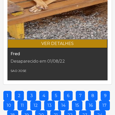
VER DETALHES
Fred
Desaparecido em 01/08/22
SAO JOSE
1
2
3
4
5
6
7
8
9
10
11
12
13
14
15
16
17