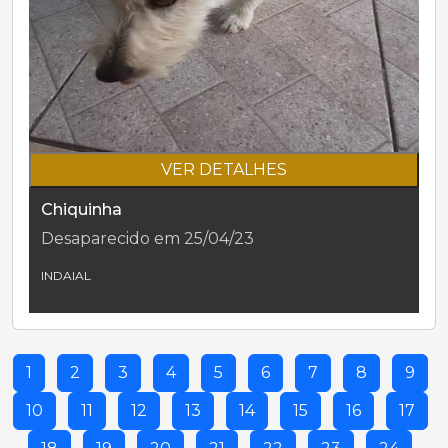
VER DETALHES
Chiquinha
Desaparecido em 25/04/23
INDAIAL
1
2
3
4
5
6
7
8
9
10
11
12
13
14
15
16
17