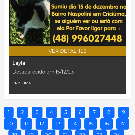
VER DETALHES
Layla
Desaparecido em 15/12/23
CRICIUMA
1
2
3
4
5
6
7
8
9
10
11
12
13
14
15
16
17