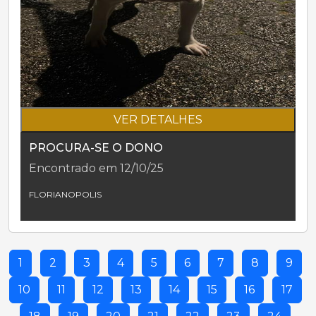
VER DETALHES
PROCURA-SE O DONO
Encontrado em 12/10/25
FLORIANOPOLIS
1
2
3
4
5
6
7
8
9
10
11
12
13
14
15
16
17