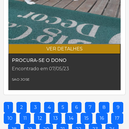
VER DETALHES
PROCURA-SE O DONO
Encontrado em 07/05/23
SAO JOSE
1
2
3
4
5
6
7
8
9
10
11
12
13
14
15
16
17