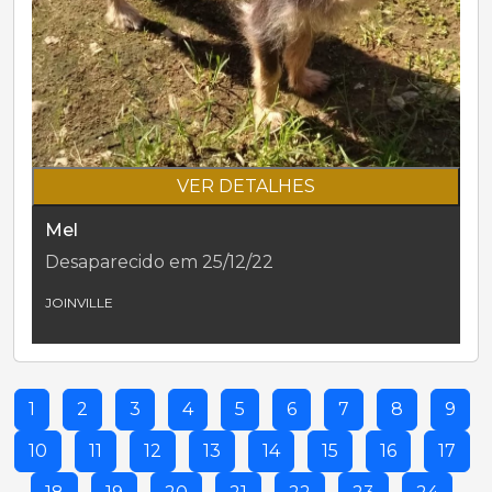
VER DETALHES
Mel
Desaparecido em 25/12/22
JOINVILLE
1
2
3
4
5
6
7
8
9
10
11
12
13
14
15
16
17