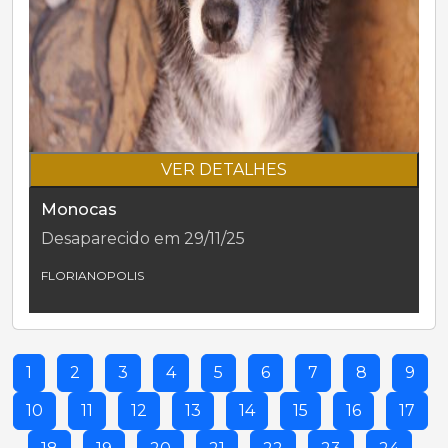
VER DETALHES
Monocas
Desaparecido em 29/11/25
FLORIANOPOLIS
1
2
3
4
5
6
7
8
9
10
11
12
13
14
15
16
17