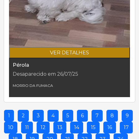
VER DETALHES
Pérola
Desaparecido em 26/07/25
MORRO DA FUMACA
1
2
3
4
5
6
7
8
9
10
11
12
13
14
15
16
17